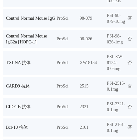
100tests
PSI-98-
Control Normal Mouse IgG
ProSci
98-079
否
079-10mg
Control Normal Mouse
PSI-98-
ProSci
98-026
否
IgG2a [HOPC-1]
026-1mg
PSI-XW-
TXLNA 抗体
ProSci
XW-8134
8134-
否
0.05mg
PSI-2515-
CARD9 抗体
ProSci
2515
否
0.1mg
PSI-2321-
CIDE-B 抗体
ProSci
2321
否
0.1mg
PSI-2161-
Bcl-10 抗体
ProSci
2161
否
0.1mg