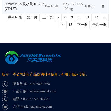
InVivoMAb 抗小鼠 IL-7Rα
BXC-BE0065-
BioXCell
100mg
否
(CD127)
100mg
共2064条
第一页
上一页
7
8
9
10
11
12
13
14
15
下一页
最后一页
提示：本公司所有产品仅供科研使用，不用于临床诊断。
服务热线：400-6800-868
产品订购：sales@amyjet.com
电话：86-027-59626688
合作:marking@amyjet.com