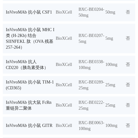
BXC-BE0204-
InVivoMAb 抗小鼠 CSF1
BioXCell
50mg
否
50mg
InVivoMAb 抗小鼠 MHC I
类 (H-2Kb) 结合
BXC-BE0207-
BioXCell
5mg
否
SIINFEKL 肽（OVA 残基
5mg
257-264）
InVivoMAb 抗人
BXC-BE0338-
BioXCell
100mg
否
CD220（胰岛素受体）
100mg
InVivoMAb 抗小鼠 TIM-1
BXC-BE0289-
BioXCell
25mg
否
(CD365)
25mg
InVivoMAb 抗大鼠 FcRn
BXC-BE0222-
BioXCell
25mg
否
重链异二聚体
25mg
BXC-BE0063-
InVivoMAb 抗小鼠 GITR
BioXCell
100mg
否
100mg