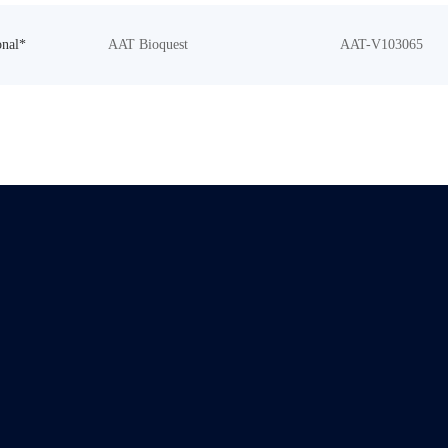
onal*
AAT Bioquest
AAT-V103065
共