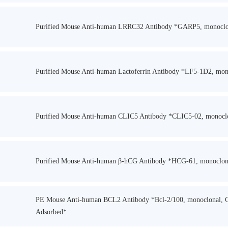
Purified Mouse Anti-human LRRC32 Antibody *GARP5, monoclo
Purified Mouse Anti-human Lactoferrin Antibody *LF5-1D2, mon
Purified Mouse Anti-human CLIC5 Antibody *CLIC5-02, monocl
Purified Mouse Anti-human β-hCG Antibody *HCG-61, monoclon
PE Mouse Anti-human BCL2 Antibody *Bcl-2/100, monoclonal, C
Adsorbed*