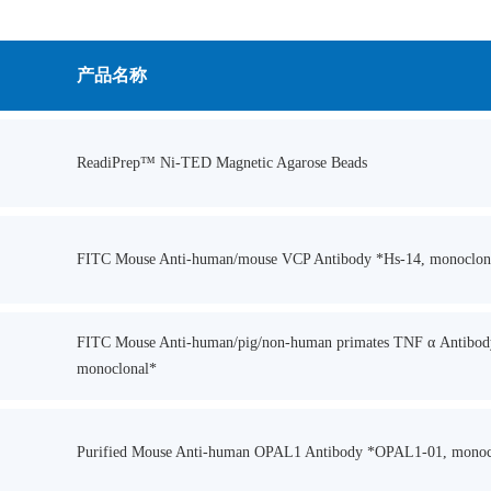
产品名称
ReadiPrep™ Ni-TED Magnetic Agarose Beads
FITC Mouse Anti-human/mouse VCP Antibody *Hs-14, monoclon
FITC Mouse Anti-human/pig/non-human primates TNF α Antibo
monoclonal*
Purified Mouse Anti-human OPAL1 Antibody *OPAL1-01, monoc