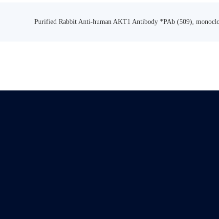
Purified Rabbit Anti-human AKT1 Antibody *PAb (509), monocl