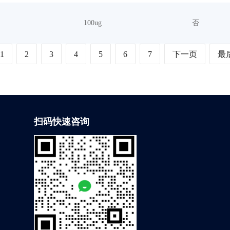
100ug
否
1
2
3
4
5
6
7
下一页
最
扫码快速咨询