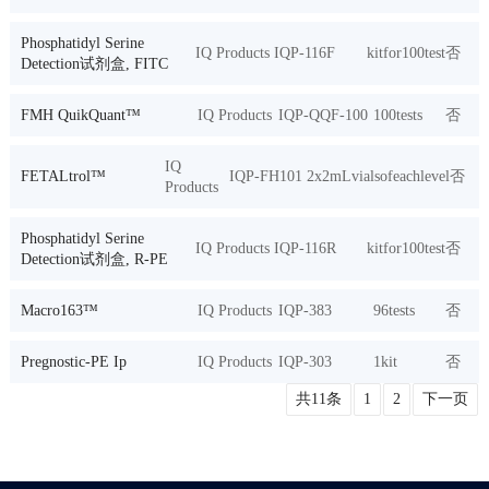
Phosphatidyl Serine
IQ Products
IQP-116F
kitfor100test
否
Detection试剂盒, FITC
FMH QuikQuant™
IQ Products
IQP-QQF-100
100tests
否
IQ
FETALtrol™
IQP-FH101
2x2mLvialsofeachlevel
否
Products
Phosphatidyl Serine
IQ Products
IQP-116R
kitfor100test
否
Detection试剂盒, R-PE
Macro163™
IQ Products
IQP-383
96tests
否
Pregnostic-PE Ip
IQ Products
IQP-303
1kit
否
共11条
1
2
下一页